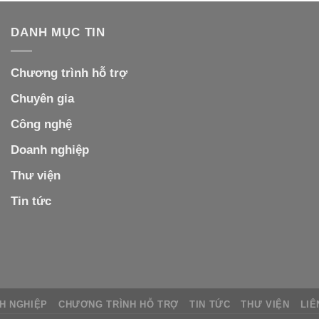
DANH MỤC TIN
Chương trình hỗ trợ
Chuyên gia
Công nghệ
Doanh nghiệp
Thư viện
Tin tức
H NGHIỆP
CHƯƠNG TRÌNH HỖ TRỢ
TIN TỨC
THƯ VIỆN
LIÊ