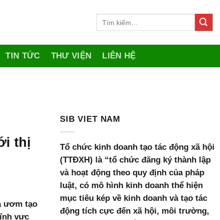
TIN TỨC
THƯ VIỆN
LIÊN HỆ
SIB VIET NAM
i thị
Tổ chức kinh doanh tạo tác động xã hội
(TTĐXH) là “tổ chức đăng ký thành lập
và hoạt động theo quy định của pháp
luật, có mô hình kinh doanh thể hiện
mục tiêu kép về kinh doanh và tạo tác
và ươm tạo
động tích cực đến xã hội, môi trường,
lĩnh vực