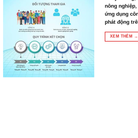
nông nghiệp,
ứng dụng côn
phát động trê
XEM THÊM
→