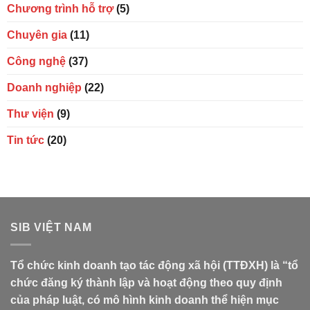
Chương trình hỗ trợ
(5)
Chuyên gia
(11)
Công nghệ
(37)
Doanh nghiệp
(22)
Thư viện
(9)
Tin tức
(20)
SIB VIỆT NAM
Tổ chức kinh doanh tạo tác động xã hội (TTĐXH) là “tổ
chức đăng ký thành lập và hoạt động theo quy định
của pháp luật, có mô hình kinh doanh thể hiện mục