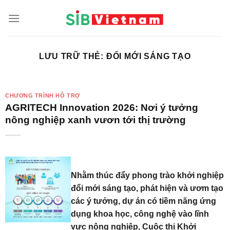
Skip
to
content
LƯU TRỮ THẺ:
ĐỔI MỚI SÁNG TẠO
CHƯƠNG TRÌNH HỖ TRỢ
AGRITECH Innovation 2026: Nơi ý tưởng
nông nghiệp xanh vươn tới thị trường
Nhằm thúc đẩy phong trào khởi nghiệp
đổi mới sáng tạo, phát hiện và ươm tạo
các ý tưởng, dự án có tiềm năng ứng
dụng khoa học, công nghệ vào lĩnh
vực nông nghiệp, Cuộc thi Khởi