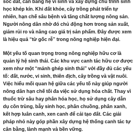
sóc đất, cân bằng hệ vi sinh và xây dựng chu trình sinh
học khép kín. Khi đất khỏe, cây trồng phát triển tự
nhiên, hạn chế sâu bệnh và tăng chất lượng nông sản.
Người nông dân nhờ đó chủ động hơn trong sản xuất,
giảm rủi ro và nâng cao giá trị sản phẩm. Đây được xem
là hiệu quả “từ gốc rễ” trong nông nghiệp hiện đại.
Một yếu tố quan trọng trong nông nghiệp hữu cơ là
quản lý hệ sinh thái. Các khu vực canh tác hữu cơ được
xem như một “mảnh ghép sinh thái” với đầy đủ các yếu
tố: đất, nước, vi sinh, thiên địch, cây trồng và vật nuôi.
Việc hiểu mối quan hệ giữa các yếu tố này giúp người
nông dân hạn chế tối đa việc sử dụng hóa chất. Thay vì
thuốc trừ sâu hay phân hóa học, họ sử dụng cây dẫn
dụ côn trùng, bẫy sinh học, phân chuồng, phân xanh,
kết hợp luân canh, xen canh để cải tạo đất. Các giải
pháp nhỏ này góp phần xây dựng hệ thống canh tác tự
cân bằng, lành mạnh và bền vững.