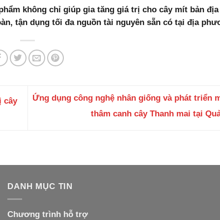
hẩm không chỉ giúp gia tăng giá trị cho cây mít bản đị
n, tận dụng tối đa nguồn tài nguyên sẵn có tại địa phư
Ứng dụng công nghệ nhân giống và phát triển 
ị cây
thâm canh cây Thanh mai tại Qu
DANH MỤC TIN
Chương trình hỗ trợ