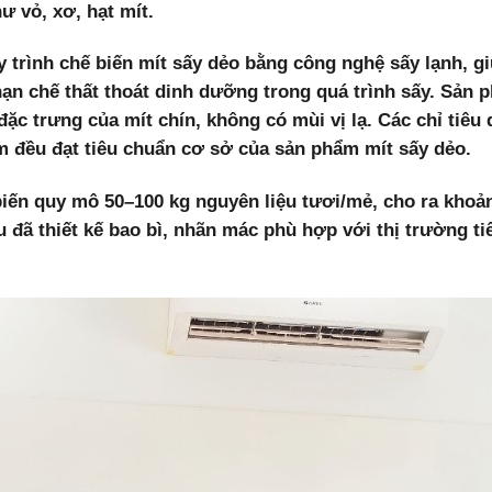
 vỏ, xơ, hạt mít.
trình chế biến mít sấy dẻo bằng công nghệ sấy lạnh, g
ạn chế thất thoát dinh dưỡng trong quá trình sấy. Sản 
c trưng của mít chín, không có mùi vị lạ. Các chỉ tiêu
rm đều đạt tiêu chuẩn cơ sở của sản phẩm mít sấy dẻo.
iến quy mô 50–100 kg nguyên liệu tươi/mẻ, cho ra khoả
đã thiết kế bao bì, nhãn mác phù hợp với thị trường ti