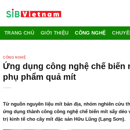
Skip
to
content
TRANG CHỦ
GIỚI THIỆU
CÔNG NGHỆ
CHUYÊ
CÔNG NGHỆ
Ứng dụng công nghệ chế biến mí
phụ phẩm quả mít
Từ nguồn nguyên liệu mít bản địa, nhóm nghiên cứu t
ứng dụng thành công công nghệ chế biến mít sấy dẻo v
trị kinh tế cho cây mít đặc sản Hữu Lũng (Lạng Sơn).