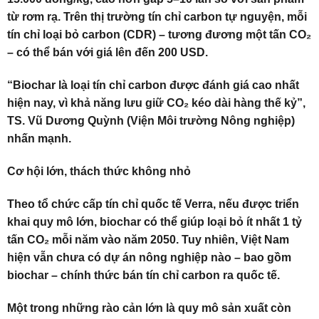
từ rơm rạ. Trên thị trường tín chỉ carbon tự nguyện, mỗi
tín chỉ loại bỏ carbon (CDR) – tương đương một tấn CO₂
– có thể bán với giá lên đến 200 USD.
“Biochar là loại tín chỉ carbon được đánh giá cao nhất
hiện nay, vì khả năng lưu giữ CO₂ kéo dài hàng thế kỷ”,
TS. Vũ Dương Quỳnh (Viện Môi trường Nông nghiệp)
nhấn mạnh.
Cơ hội lớn, thách thức không nhỏ
Theo tổ chức cấp tín chỉ quốc tế Verra, nếu được triển
khai quy mô lớn, biochar có thể giúp loại bỏ ít nhất 1 tỷ
tấn CO₂ mỗi năm vào năm 2050. Tuy nhiên, Việt Nam
hiện vẫn chưa có dự án nông nghiệp nào – bao gồm
biochar – chính thức bán tín chỉ carbon ra quốc tế.
Một trong những rào cản lớn là quy mô sản xuất còn