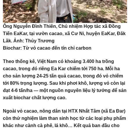
Ông Nguyễn Đình Thiên, Chủ nhiệm Hợp tác xã Đồng
Tiến EaKar, tại vườn cacao, xã Cư Ni, huyện EaKar, Đăk
Lăk. Ảnh: Thủy Trương
Biochar: Từ vỏ cacao đến tín chỉ carbon
Theo thống kê, Việt Nam có khoảng 3.400 ha trồng
cacao, trong đó riêng Ea Kar chiếm tới 750 ha. Mỗi ha
cho sản lượng 24-25 tấn quả cacao, trong đó vỏ chiếm
tới 80% trọng lượng. Sau khi phơi khô, lượng vỏ còn lại
đạt 4-6 tấn/ha — một nguồn nguyên liệu lý tưởng để sản
xuất biochar chất lượng cao.
Ngoài vỏ cacao, nông dân tại HTX Nhất Tâm (xã Ea Đar)
còn thử nghiệm làm than sinh học từ các loại phụ phẩm
khác như cành cà phê, lá khô… Kết quả ban đầu cho