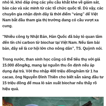
nhỏ lẻ, khó đáp ứng các yêu cầu khắt khe về giám sát,
báo cáo và xác minh từ các tổ chức quốc tế. Dù vậy, các
chuyên gia nhận định đây là thời điểm “vàng” để Việt
Nam bắt đầu tham gia thị trường đang có cầu vượt xa
cung.
“Nhiều công ty Nhật Bản, Hàn Quốc đã bày tỏ quan tâm
đến tín chỉ carbon từ biochar tại Việt Nam. Nếu làm bài
bản, đây sẽ là cơ hội lớn cho nông dân”, TS. Quỳnh nói.
Trong nước, than sinh học cũng có thể tiêu thụ với giá
15.000 đồng/kg, mang lại nguồn thu ổn định nếu áp
dụng đại trà. Với thu nhập 400 triệu đồng/năm từ 1 ha
cacao, ông Nguyễn Đình Thiên cho biết sẵn sàng đầu tư
15 triệu đồng để mua lò sản xuất biochar nếu thấy rõ
hiệu quả.