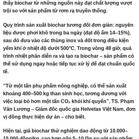
thấy biochar từ những nguồn này đạt chất lượng vượt
trội so với sản phẩm từ rơm rạ truyền thống.
Quy trình sản xuất biochar tương đối đơn giản: nguyên
liệu được phơi khô trong ba ngày (đạt độ ẩm 14–15%),
sau đó đưa vào các thùng inox và đốt trong điều kiện
yếm khí ở nhiệt độ dưới 500°C. Trong vòng 48 giờ, quá
trình nhiệt phân diễn ra và tạo ra biochar – sản phẩm có
thể sử dụng ngay hoặc tiếp tục xử lý để đạt chuẩn quốc
tế.
“Từ một tấn phụ phẩm nông nghiệp, có thể sản xuất
khoảng 400–500 kg than sinh học, tương đương với
việc loại bỏ hơn một tấn CO₂ khỏi khí quyển”, TS. Phạm
Văn Lương – Giám đốc quốc gia Helvetas Việt Nam, đơn
vị đồng thực hiện dự án – cho biết.
Hiện tại, giá biochar thử nghiệm dao động từ 10.000–
15.000 đồng/kg, cao hơn gấp 5–10 lần so với sản phẩm