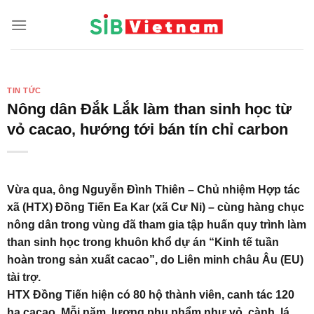
Skip
to
content
TIN TỨC
Nông dân Đắk Lắk làm than sinh học từ
vỏ cacao, hướng tới bán tín chỉ carbon
Vừa qua, ông Nguyễn Đình Thiên – Chủ nhiệm Hợp tác
xã (HTX) Đồng Tiến Ea Kar (xã Cư Ni) – cùng hàng chục
nông dân trong vùng đã tham gia tập huấn quy trình làm
than sinh học trong khuôn khổ dự án “Kinh tế tuần
hoàn trong sản xuất cacao”, do Liên minh châu Âu (EU)
tài trợ.
HTX Đồng Tiến hiện có 80 hộ thành viên, canh tác 120
ha cacao. Mỗi năm, lượng phụ phẩm như vỏ, cành, lá