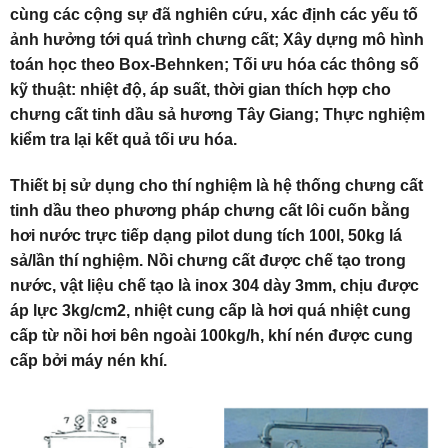
cùng các cộng sự đã nghiên cứu, xác định các yếu tố
ảnh hưởng tới quá trình chưng cất; Xây dựng mô hình
toán học theo Box-Behnken; Tối ưu hóa các thông số
kỹ thuật: nhiệt độ, áp suất, thời gian thích hợp cho
chưng cất tinh dầu sả hương Tây Giang; Thực nghiệm
kiểm tra lại kết quả tối ưu hóa.
Thiết bị sử dụng cho thí nghiệm là hệ thống chưng cất
tinh dầu theo phương pháp chưng cất lôi cuốn bằng
hơi nước trực tiếp dạng pilot dung tích 100l, 50kg lá
sả/lần thí nghiệm. Nồi chưng cất được chế tạo trong
nước, vật liệu chế tạo là inox 304 dày 3mm, chịu được
áp lực 3kg/cm2, nhiệt cung cấp là hơi quá nhiệt cung
cấp từ nồi hơi bên ngoài 100kg/h, khí nén được cung
cấp bởi máy nén khí.