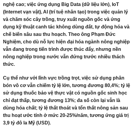
nghệ cao; việc ứng dụng Big Data (dữ liệu lớn), IoT
(Internet vạn vật), AI (trí tuệ nhân tạo) trong việc quản lý
và chăm sóc cây trồng, truy xuất nguồn gốc và ứng
dụng kỹ thuật canh tác không dùng đất, tự động hóa và
chế biến sâu sau thu hoạch. Theo ông Phạm Đức
Nghiệm, cho dù nỗ lực hiện đại hóa ngành nông nghiệp
vẫn đang trong tiến trình được thúc đẩy, nhưng nền
nông nghiệp trong nước vẫn đứng trước nhiều thách
thức.
Cụ thể như với lĩnh vực trồng trọt, việc sử dụng phân
bón vô cơ vẫn chiếm tỷ lệ lớn, tương đương 80,4%; tỷ lệ
sử dụng thuốc bảo vệ thực vật có nguồn gốc sinh học
chỉ đạt thấp, tương đương 13%; đa số còn lại vẫn là
dùng hóa chất; tỷ lệ thất thoát và tổn thất nông sản sau
thu hoạt ước tính ở mức 20-25%/năm, tương ứng giá trị
3,9 tỷ đô la Mỹ (USD).