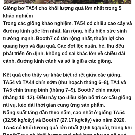
Giống bơ TA54 cho khối lượng quả lớn nhất trong 5
khảo nghiệm
Trong các giống khảo nghiệm, TA54 có chiều cao cây và
đường kính gốc lớn nhất, tán rộng, biểu hiện sức sinh
trưởng mạnh. Booth7 có tán rộng nhất, thuận lợi cho
quang hợp và đậu quả. Các đợt lộc xuân, hè, thu đều
phát triển ổn định, không có sai khác lớn về chiều dài
cành, đường kính cành và số lá giữa các giống.
Kết quả cho thấy sự khác biệt rõ rệt giữa các giống.
TA54 và TA44 chín sớm (thu hoạch tháng 6–8), TA1 và
TA5 chín trung bình (tháng 7–9), Booth7 chín muộn
(tháng 10–12). Điều này tạo điều kiện bố trí cơ cấu giống
rải vụ, kéo dài thời gian cung ứng sản phẩm.
Năng suất tăng dần theo năm, cao nhất ở giống TA54
(32,56 kg/cây) và Booth7 (27,17 kg/cây) vào năm 2020.
TA54 có khối lượng quả lớn nhất (0,66 kg/quả), trong khi