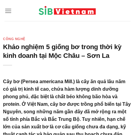
Skip
to
content
CÔNG NGHỆ
Khảo nghiệm 5 giống bơ trong thời kỳ
kinh doanh tại Mộc Châu – Sơn La
Cây bơ (Persea americana Mill.) là cây ăn quả lâu năm
có giá trị kinh tế cao, chứa hàm lượng dinh dưỡng
phong phú, đặc biệt là chất béo không bão hòa và
protein. Ở Việt Nam, cây bơ được trồng phổ biến tại Tây
Nguyên, song những năm gần đây đã mở rộng ra một
số tỉnh phía Bắc và Bắc Trung Bộ. Tuy nhiên, hạn chế
lớn của sản xuất bơ là cơ cấu giống chưa đa dạng, kỹ
thuật canh tác và bảo quản sau thu hoạch chưa đáp