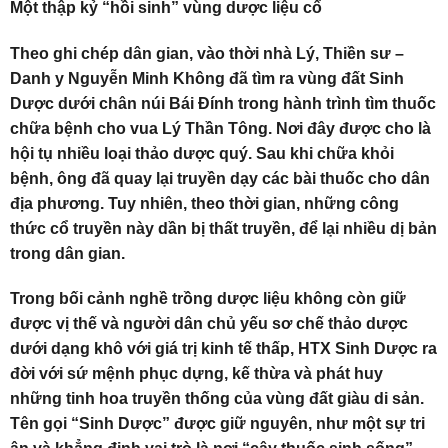
Một thập kỷ “hồi sinh” vùng dược liệu cổ
Theo ghi chép dân gian, vào thời nhà Lý, Thiền sư –
Danh y Nguyễn Minh Không đã tìm ra vùng đất Sinh
Dược dưới chân núi Bái Đính trong hành trình tìm thuốc
chữa bệnh cho vua Lý Thần Tông. Nơi đây được cho là
hội tụ nhiều loại thảo dược quý. Sau khi chữa khỏi
bệnh, ông đã quay lại truyền dạy các bài thuốc cho dân
địa phương. Tuy nhiên, theo thời gian, những công
thức cổ truyền này dần bị thất truyền, để lại nhiều dị bản
trong dân gian.
Trong bối cảnh nghề trồng dược liệu không còn giữ
được vị thế và người dân chủ yếu sơ chế thảo dược
dưới dạng khô với giá trị kinh tế thấp, HTX Sinh Dược ra
đời với sứ mệnh phục dựng, kế thừa và phát huy
những tinh hoa truyền thống của vùng đất giàu di sản.
Tên gọi “Sinh Dược” được giữ nguyên, như một sự tri