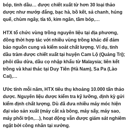
bóp, tinh dầu… được chiết xuất từ hơn 30 loại thảo
dược như mướp đắng, bạc hà, bồ kết, sả chanh, húng
quế, chùm ngây, tía tô, kim ngân, tầm bóp,…
HTX tổ chức vùng trồng nguyên liệu tại địa phương,
đồng thời hợp tác với nhiều vùng trồng khác để đảm
bảo nguồn cung và kiểm soát chất lượng. Ví dụ, tinh
dầu tràm được chiết xuất tại huyện Cam Lộ (Quảng Trị);
phôi dầu dừa, dầu cọ nhập khẩu từ Malaysia; liên kết
trồng và khai thác tại Duy Tiên (Hà Nam), Sa Pa (Lào
Cai),…
Ước tính mỗi năm, HTX tiêu thụ khoảng 10.000 tấn thảo
dược. Nguyên liệu được kiểm tra kỹ lưỡng, định kỳ gửi
kiểm định chất lượng. Dù đã đưa nhiều máy móc hiện
đại vào sản xuất (máy cắt xà bông, máy sấy, máy sao,
máy phối trộn,…), hoạt động vẫn được giám sát nghiêm
ngặt bởi công nhân tại xưởng.