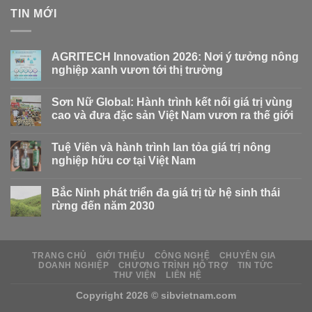
TIN MỚI
AGRITECH Innovation 2026: Nơi ý tưởng nông
nghiệp xanh vươn tới thị trường
Sơn Nữ Global: Hành trình kết nối giá trị vùng
cao và đưa đặc sản Việt Nam vươn ra thế giới
Tuệ Viên và hành trình lan tỏa giá trị nông
nghiệp hữu cơ tại Việt Nam
Bắc Ninh phát triển đa giá trị từ hệ sinh thái
rừng đến năm 2030
TRANG CHỦ
GIỚI THIỆU
CÔNG NGHỆ
CHUYÊN GIA
DOANH NGHIỆP
CHƯƠNG TRÌNH HỖ TRỢ
TIN TỨC
THƯ VIỆN
LIÊN HỆ
Copyright 2026 ©
sibvietnam.com