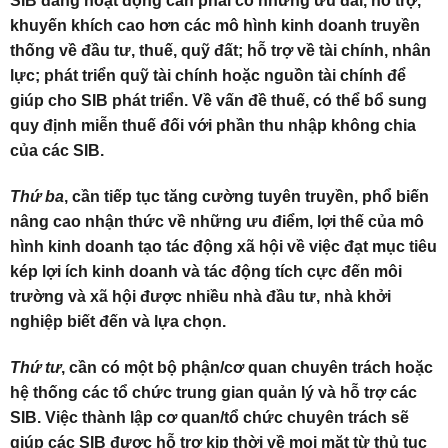
SIB đang hoạt động cần phải có những ưu đãi, hỗ trợ,
khuyến khích cao hơn các mô hình kinh doanh truyền
thống về đầu tư, thuế, quỹ đất; hỗ trợ về tài chính, nhân
lực; phát triển quỹ tài chính hoặc nguồn tài chính để
giúp cho SIB phát triển. Về vấn đề thuế, có thể bổ sung
quy định miễn thuế đối với phần thu nhập không chia
của các SIB.
Thứ ba
, cần tiếp tục tăng cường tuyên truyền, phổ biến
nâng cao nhận thức về những ưu điểm, lợi thế của mô
hình kinh doanh tạo tác động xã hội về việc đạt mục tiêu
kép lợi ích kinh doanh và tác động tích cực đến môi
trường và xã hội được nhiều nhà đầu tư, nhà khởi
nghiệp biết đến và lựa chọn.
Thứ tư
, cần có một bộ phận/cơ quan chuyên trách hoặc
hệ thống các tổ chức trung gian quản lý và hỗ trợ các
SIB. Việc thành lập cơ quan/tổ chức chuyên trách sẽ
giúp các SIB được hỗ trợ kịp thời về mọi mặt từ thủ tục