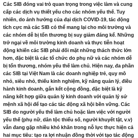
Các SIB đóng vai trò quan trọng trong việc làm và cung
cấp các dịch vụ thiết yếu cho các nhóm yếu thế. Tuy
nhiên, do ảnh hưởng của đại dịch COVID-19, tác động
tích cực mà các SIB có thể mang lại cho môi trường và
các nhóm dễ bị tổn thương bị suy giảm đáng kể. Những
trở ngại về môi trường kinh doanh và thực tiễn hoạt
động khiến các SIB phải đối mặt những thách thức lớn
hơn, đặc biệt là các tổ chức do phụ nữ và các nhóm dễ
bị tổn thương, nhóm yếu thế làm chủ. Hiện nay, đa phần
các SIB tại Việt Nam là các doanh nghiệp trẻ, quy mô
nhỏ, siêu nhỏ, thiếu kinh nghiệm, kỹ năng quản lý, điều
hành kinh doanh, gắn kết cộng đồng, đặc biệt là kỹ
năng kết hợp giữa quản lý kinh doanh với quản lý sứ
mệnh xã hội để tạo các tác động xã hội bền vững. Các
SIB do người yếu thế làm chủ hoặc làm việc với người
yếu thế (phụ nữ, dân tộc thiểu số, người khuyết tật, v.v)
vẫn đang gặp nhiều khó khăn trong nỗ lực thực hiện cả
hai mục tiêu: tạo ra lợi nhuận đồng thời với tạo tác động