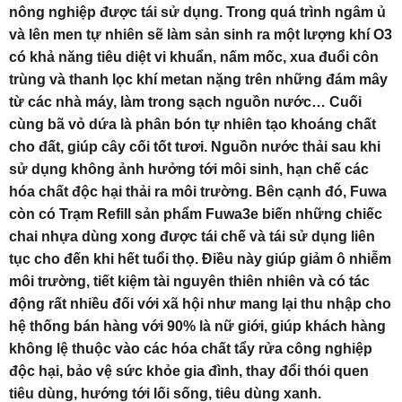
nông nghiệp được tái sử dụng. Trong quá trình ngâm ủ
và lên men tự nhiên sẽ làm sản sinh ra một lượng khí O3
có khả năng tiêu diệt vi khuẩn, nấm mốc, xua đuổi côn
trùng và thanh lọc khí metan nặng trên những đám mây
từ các nhà máy, làm trong sạch nguồn nước… Cuối
cùng bã vỏ dứa là phân bón tự nhiên tạo khoáng chất
cho đất, giúp cây cối tốt tươi. Nguồn nước thải sau khi
sử dụng không ảnh hưởng tới môi sinh, hạn chế các
hóa chất độc hại thải ra môi trường. Bên cạnh đó, Fuwa
còn có Trạm Refill sản phẩm Fuwa3e biến những chiếc
chai nhựa dùng xong được tái chế và tái sử dụng liên
tục cho đến khi hết tuổi thọ. Điều này giúp giảm ô nhiễm
môi trường, tiết kiệm tài nguyên thiên nhiên và có tác
động rất nhiều đối với xã hội như mang lại thu nhập cho
hệ thống bán hàng với 90% là nữ giới, giúp khách hàng
không lệ thuộc vào các hóa chất tẩy rửa công nghiệp
độc hại, bảo vệ sức khỏe gia đình, thay đổi thói quen
tiêu dùng, hướng tới lối sống, tiêu dùng xanh.