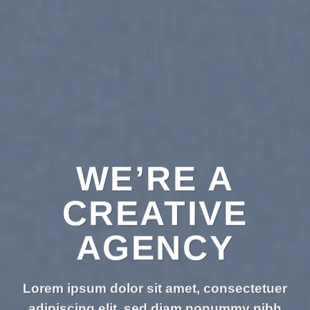
WE’RE A
CREATIVE
AGENCY
Lorem ipsum dolor sit amet, consectetuer
adipiscing elit, sed diam nonummy nibh