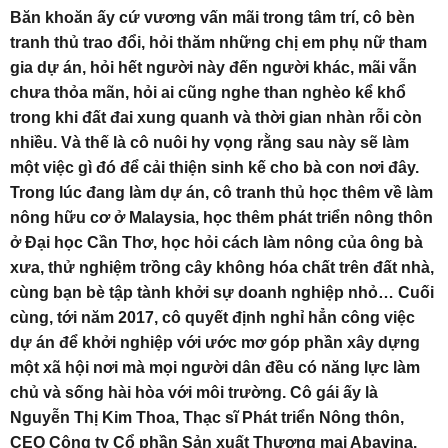
Băn khoăn ấy cứ vương vấn mãi trong tâm trí, cô bèn
tranh thủ trao đổi, hỏi thăm những chị em phụ nữ tham
gia dự án, hỏi hết người này đến người khác, mãi vẫn
chưa thỏa mãn, hỏi ai cũng nghe than nghèo kể khổ
trong khi đất đai xung quanh và thời gian nhàn rỗi còn
nhiều. Và thế là cô nuôi hy vọng rằng sau này sẽ làm
một việc gì đó để cải thiện sinh kế cho bà con nơi đây.
Trong lúc đang làm dự án, cô tranh thủ học thêm về làm
nông hữu cơ ở Malaysia, học thêm phát triển nông thôn
ở Đại học Cần Thơ, học hỏi cách làm nông của ông bà
xưa, thử nghiệm trồng cây không hóa chất trên đất nhà,
cùng bạn bè tập tành khởi sự doanh nghiệp nhỏ… Cuối
cùng, tới năm 2017, cô quyết định nghỉ hẳn công việc
dự án để khởi nghiệp với ước mơ góp phần xây dựng
một xã hội nơi mà mọi người dân đều có năng lực làm
chủ và sống hài hòa với môi trường. Cô gái ấy là
Nguyễn Thị Kim Thoa, Thạc sĩ Phát triển Nông thôn,
CEO Công ty Cổ phần Sản xuất Thương mại Abavina.