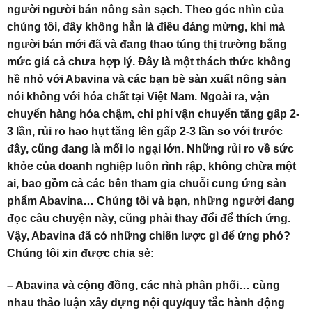
người người bán nông sản sạch. Theo góc nhìn của
chúng tôi, đây không hẳn là điều đáng mừng, khi mà
người bán mới đã và đang thao túng thị trường bằng
mức giá cả chưa hợp lý. Đây là một thách thức không
hề nhỏ với Abavina và các bạn bè sản xuất nông sản
nói không với hóa chất tại Việt Nam. Ngoài ra, vận
chuyển hàng hóa chậm, chi phí vận chuyển tăng gấp 2-
3 lần, rủi ro hao hụt tăng lên gấp 2-3 lần so với trước
đây, cũng đang là mối lo ngại lớn. Những rủi ro về sức
khỏe của doanh nghiệp luôn rình rập, không chừa một
ai, bao gồm cả các bên tham gia chuỗi cung ứng sản
phẩm Abavina… Chúng tôi và bạn, những người đang
đọc câu chuyện này, cũng phải thay đổi để thích ứng.
Vậy, Abavina đã có những chiến lược gì để ứng phó?
Chúng tôi xin được chia sẻ:
– Abavina và cộng đồng, các nhà phân phối… cùng
nhau thảo luận xây dựng nội quy/quy tắc hành động