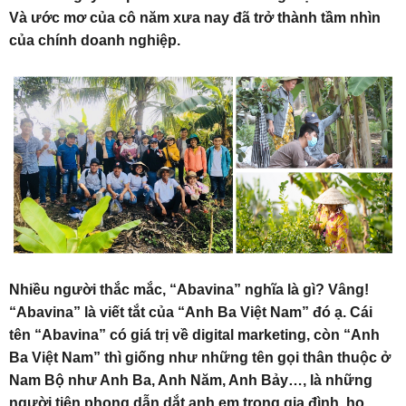
Và ước mơ của cô năm xưa nay đã trở thành tầm nhìn
của chính doanh nghiệp.
Nhiều người thắc mắc, “Abavina” nghĩa là gì? Vâng!
“Abavina” là viết tắt của “Anh Ba Việt Nam” đó ạ. Cái
tên “Abavina” có giá trị về digital marketing, còn “Anh
Ba Việt Nam” thì giống như những tên gọi thân thuộc ở
Nam Bộ như Anh Ba, Anh Năm, Anh Bảy…, là những
người tiên phong dẫn dắt anh em trong gia đình, họ