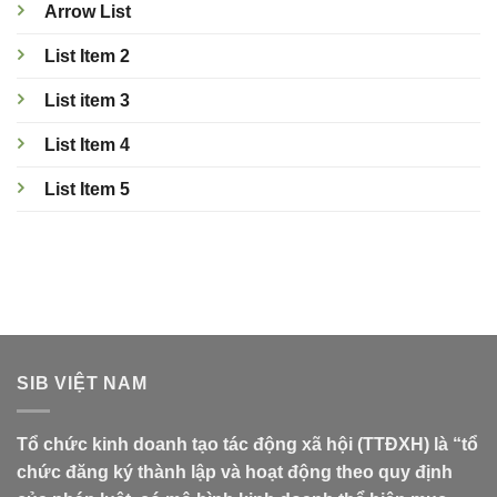
Arrow List
List Item 2
List item 3
List Item 4
List Item 5
SIB VIỆT NAM
Tổ chức kinh doanh tạo tác động xã hội (TTĐXH) là “tổ
chức đăng ký thành lập và hoạt động theo quy định