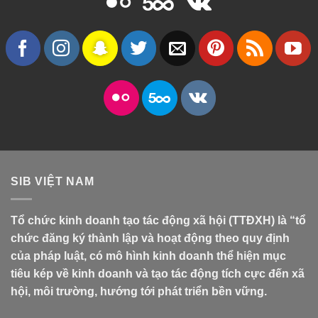
SIB VIỆT NAM
Tổ chức kinh doanh tạo tác động xã hội (TTĐXH) là “tổ
chức đăng ký thành lập và hoạt động theo quy định
của pháp luật, có mô hình kinh doanh thể hiện mục
tiêu kép về kinh doanh và tạo tác động tích cực đến xã
hội, môi trường, hướng tới phát triển bền vững.