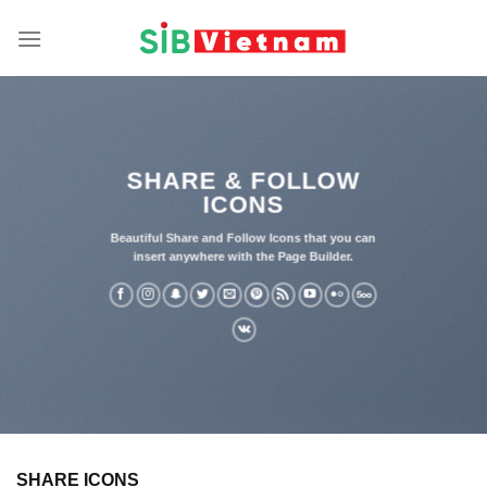
Skip
to
content
SHARE & FOLLOW
ICONS
Beautiful Share and Follow Icons that you can
insert anywhere with the Page Builder.
SHARE ICONS