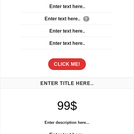
Enter text here..
Enter text here..
?
Enter text here..
Enter text here..
CLICK ME!
ENTER TITLE HERE..
99$
Enter description here...