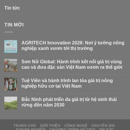
Tin tức
TIN MỚI
AGRITECH Innovation 2026: Nơi ý tưởng nông
nghiệp xanh vươn tới thị trường
Sơn Nữ Global: Hành trình kết nối giá trị vùng
cao và đưa đặc sản Việt Nam vươn ra thế giới
Tuệ Viên và hành trình lan tỏa giá trị nông
nghiệp hữu cơ tại Việt Nam
Bắc Ninh phát triển đa giá trị từ hệ sinh thái
rừng đến năm 2030
TRANG CHỦ
GIỚI THIỆU
CÔNG NGHỆ
CHUYÊN GIA
DOANH NGHIỆP
CHƯƠNG TRÌNH HỖ TRỢ
TIN TỨC