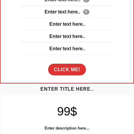
Enter text here..
?
Enter text here..
Enter text here..
Enter text here..
CLICK ME!
ENTER TITLE HERE..
99$
Enter description here...