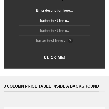
Enter description here...
Enter text here..
Enter text here..
Enter text here..
?
CLICK ME!
3 COLUMN PRICE TABLE INSIDE A BACKGROUND