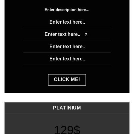
Enter description here...
Enter text here..
Enter text here..
?
Enter text here..
Enter text here..
CLICK ME!
PLATINIUM
129$