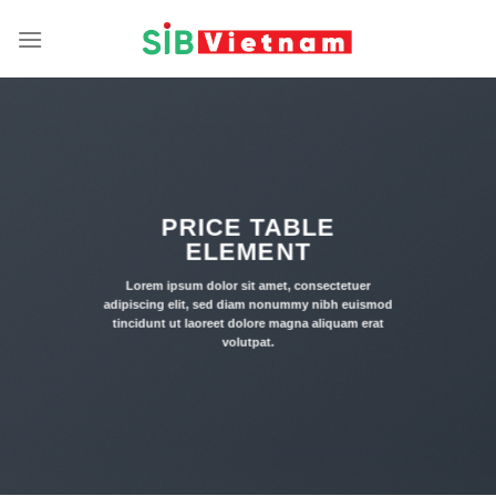
Skip
to
content
PRICE TABLE
ELEMENT
Lorem ipsum dolor sit amet, consectetuer
adipiscing elit, sed diam nonummy nibh euismod
tincidunt ut laoreet dolore magna aliquam erat
volutpat.