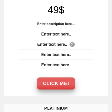
49$
Enter description here...
Enter text here..
Enter text here..
?
Enter text here..
Enter text here..
CLICK ME!
PLATINIUM